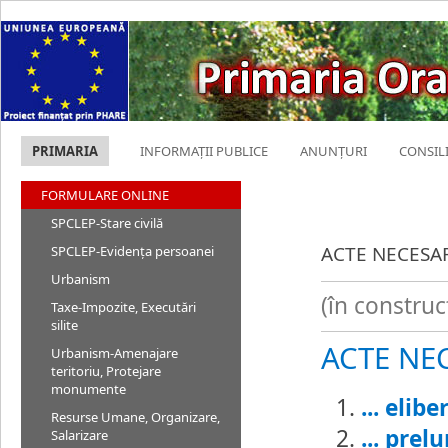
PRIMARIA
INFORMAȚII PUBLICE
ANUNȚURI
CONSIL
FORMULARE ONLINE
SPCLEP-Stare civilă
ACTE NECESAR
SPCLEP-Evidența persoanei
Urbanism
(în construc
Taxe-Impozite, Executări
silite
ACTE NEC
Urbanism-Amenajare
teritoriu, Protejare
monumente
... eli
Resurse Umane, Organizare,
... pre
Salarizare