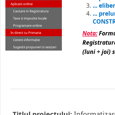
Aplicatii online
... eli
Cautare in Registratura
... pre
Taxe si impozite locale
CONSTR
Programare online
Nota:
Formu
In direct cu Primaria
Cerere informatie
Registratura
Sugestii propuneri si sesizari
(luni ÷ joi) 
Titlul proiectului:
Informatizar