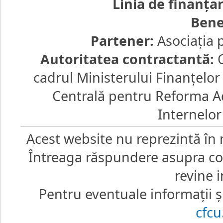
Linia de finanţa
Bene
Partener:
Asociaţia 
Autoritatea contractantă:
O
cadrul Ministerului Finanţelo
Centrală pentru Reforma Ad
Internelor
Acest website nu reprezintă în 
Întreaga răspundere asupra core
revine i
Pentru eventuale informaţii şi
cfc