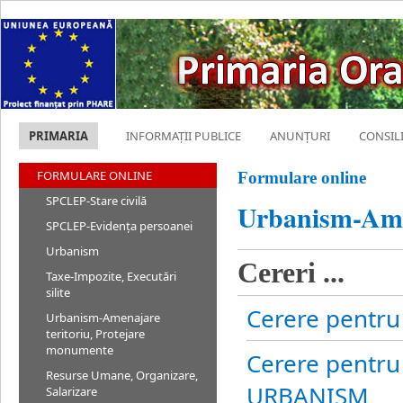
PRIMARIA
INFORMAȚII PUBLICE
ANUNȚURI
CONSIL
FORMULARE ONLINE
Formulare online
SPCLEP-Stare civilă
Urbanism-Amen
SPCLEP-Evidența persoanei
Urbanism
Cereri ...
Taxe-Impozite, Executări
silite
Cerere pentr
Urbanism-Amenajare
teritoriu, Protejare
monumente
Cerere pentru 
Resurse Umane, Organizare,
URBANISM
Salarizare