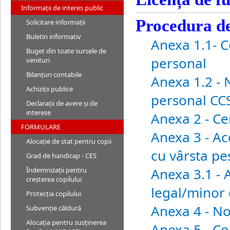
Informații de interes public
Procedura d
Solicitare informații
Buletin informativ
Anexa 1.1- C
Buget din toate sursele de
personal
venituri
Bilanțuri contabile
Anexa 1.2 - 
Achiziții publice
personal CC
Declarații de avere și de
interese
Anexa 2 - Ce
FORMULARE
Anexa 3 - Ac
Alocaţie de stat pentru copii
cu vârsta pe
Grad de handicap - CES
Anexa 3.1 - 
Îndemnizaţii pentru
creşterea copilului
legal/minor 
Protecția copilului
Anexa 4 - No
Subvenție căldură
Alocaţia pentru susţinerea
Anexa 5 - Co