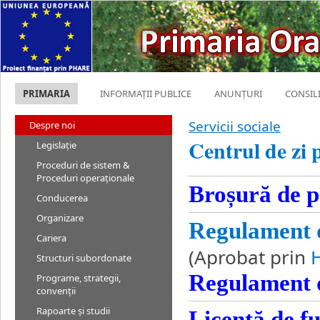
PRIMARIA
INFORMAȚII PUBLICE
ANUNȚURI
CONSIL
Servicii sociale
Despre noi
Centrul de zi p
Legislație
Proceduri de sistem &
Proceduri operaționale
Broșură de p
Conducerea
Organizare
Regulament d
Cariera
(Aprobat prin
Structuri subordonate
Regulament d
Programe, strategii,
convenții
Rapoarte și studii
Licență de f