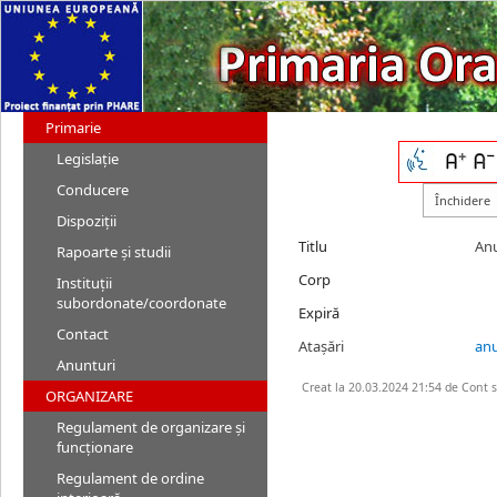
Primarie
Legislație
Conducere
Dispoziții
Titlu
Anu
Rapoarte și studii
Corp
Instituții
subordonate/coordonate
Expiră
Contact
Atașări
anu
Anunturi
Creat la 20.03.2024 21:54 de Cont 
ORGANIZARE
Regulament de organizare și
funcționare
Regulament de ordine