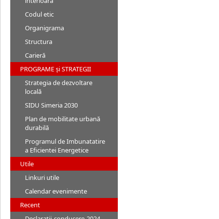
interioară
Codul etic
Organigrama
Structura
Carieră
PROGRAME și STRATEGII
Strategia de dezvoltare
locală
SIDU Simeria 2030
Plan de mobilitate urbană
durabilă
Programul de Imbunatatire
a Eficientei Energetice
Utile
Linkuri utile
Calendar evenimente
Recent
Declaratii-conducere-2024