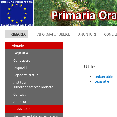
PRIMARIA
INFORMAȚII PUBLICE
ANUNȚURI
CONSIL
Primarie
Legislație
Conducere
Utile
Dispoziții
Rapoarte și studii
Linkuri utile
Legislatie
Instituții
subordonate/coordonate
Contact
Anunturi
ORGANIZARE
Regulament de organizare și