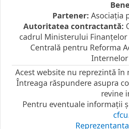
Bene
Partener:
Asociaţia 
Autoritatea contractantă:
O
cadrul Ministerului Finanţelo
Centrală pentru Reforma Ad
Internelor
Acest website nu reprezintă în 
Întreaga răspundere asupra core
revine i
Pentru eventuale informaţii şi
cfc
Reprezentanţa