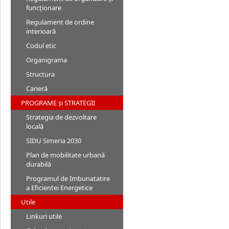
funcționare
Regulament de ordine
interioară
Codul etic
Organigrama
Structura
Carieră
PROGRAME și STRATEGII
Strategia de dezvoltare
locală
SIDU Simeria 2030
Plan de mobilitate urbană
durabilă
Programul de Imbunatatire
a Eficientei Energetice
Utile
Linkuri utile