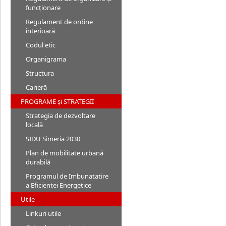
funcționare
Regulament de ordine
interioară
Codul etic
Organigrama
Structura
Carieră
PROGRAME și STRATEGII
Strategia de dezvoltare
locală
SIDU Simeria 2030
Plan de mobilitate urbană
durabilă
Programul de Imbunatatire
a Eficientei Energetice
Utile
Linkuri utile