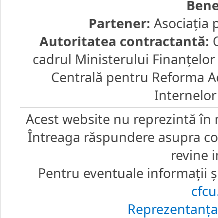
Bene
Partener:
Asociaţia 
Autoritatea contractantă:
O
cadrul Ministerului Finanţelo
Centrală pentru Reforma Ad
Internelor
Acest website nu reprezintă în 
Întreaga răspundere asupra core
revine i
Pentru eventuale informaţii şi
cfc
Reprezentanţa