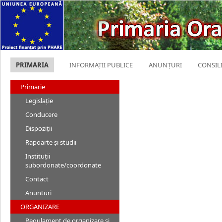
PRIMARIA
INFORMAȚII PUBLICE
ANUNȚURI
CONSIL
Primarie
Legislație
Conducere
Dispoziții
Rapoarte și studii
Instituții
subordonate/coordonate
Contact
Anunturi
ORGANIZARE
Regulament de organizare și