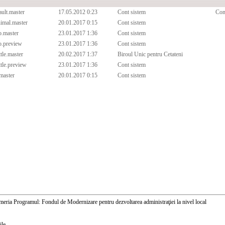
ault.master
17.05.2012 0:23
Cont sistem
Con
imal.master
20.01.2017 0:15
Cont sistem
o.master
23.01.2017 1:36
Cont sistem
o.preview
23.01.2017 1:36
Cont sistem
ttle.master
20.02.2017 1:37
Biroul Unic pentru Cetateni
ttle.preview
23.01.2017 1:36
Cont sistem
master
20.01.2017 0:15
Cont sistem
meria Programul: Fondul de Modernizare pentru dezvoltarea administraţiei la nivel local
ile