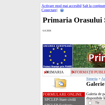
Activare mod mai accesibil
Salt la conținut
Conectare
|
Primaria Orasului 
6.8.2026
PRIMARIA
INFORMAȚII PUBL
Simeria
>
Ap
Galerie
Galeria de p
FORMULARE ONLINE
disponibile în
SPCLEP-Stare civilă
Tip