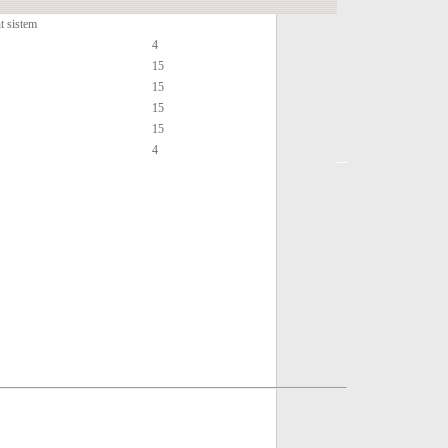
t sistem
4
15
15
15
15
4