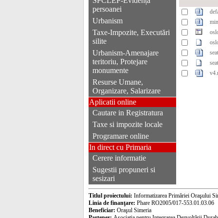
SPCLEP-Evidența
persoanei
def
Urbanism
min
Taxe-Impozite, Executări
osl
silite
osl
Urbanism-Amenajare
sea
teritoriu, Protejare
sea
monumente
v4.
Resurse Umane,
Organizare, Salarizare
Aplicatii online
Cautare in Registratura
Taxe si impozite locale
Programare online
In direct cu Primaria
Cerere informatie
Sugestii propuneri si
sesizari
Titlul proiectului:
Informatizarea Primăriei Oraşului Si
Linia de finanţare:
Phare RO2005/017-553.01.03.06
Beneficiar:
Oraşul Simeria
Partener:
Asociaţia pentru Integrarea Dezvoltării Durab