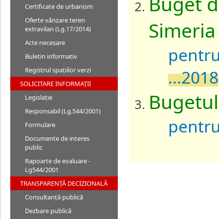
Buget d
Certificate de urbanism
Oferte vânzare teren
Simeria
extravilan (Lg.17/2014)
Acte necesare
pentru
Buletin informativ
Registrul spațiilor verzi
...2018
SOLICITARE INFORMAȚII
Bugetul
Legislație
Responsabil (Lg.544/2001)
pentru
Formulare
Documente de interes
public
Rapoarte de evaluare -
Lg544/2001
TRANSPARENȚĂ DECIZIONALĂ
Consultanță publică
Dezbare publică