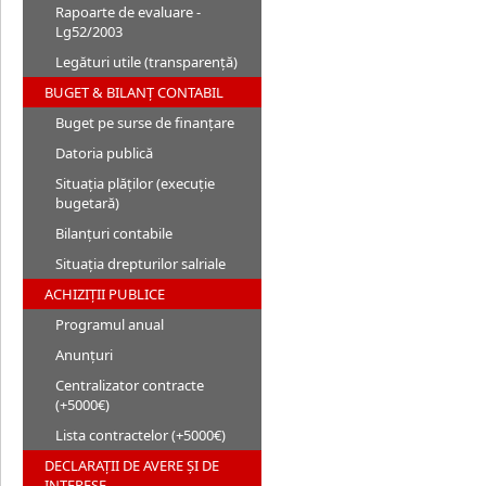
Rapoarte de evaluare -
Lg52/2003
Legături utile (transparență)
BUGET & BILANȚ CONTABIL
Buget pe surse de finanțare
Datoria publică
Situația plăților (execuție
bugetară)
Bilanțuri contabile
Situația drepturilor salriale
ACHIZIȚII PUBLICE
Programul anual
Anunțuri
Centralizator contracte
(+5000€)
Lista contractelor (+5000€)
DECLARAȚII DE AVERE ȘI DE
INTERESE