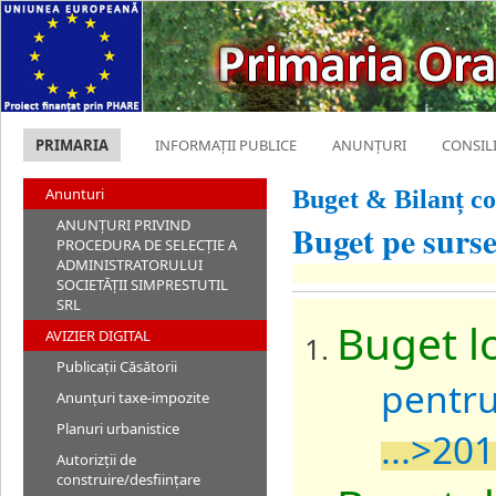
PRIMARIA
INFORMAȚII PUBLICE
ANUNȚURI
CONSIL
Anunturi
Buget & Bilanț co
ANUNȚURI PRIVIND
Buget pe surse
PROCEDURA DE SELECȚIE A
ADMINISTRATORULUI
SOCIETĂȚII SIMPRESTUTIL
SRL
Buget lo
AVIZIER DIGITAL
Publicații Căsătorii
pentru
Anunțuri taxe-impozite
Planuri urbanistice
...>20
Autorizții de
construire/desființare