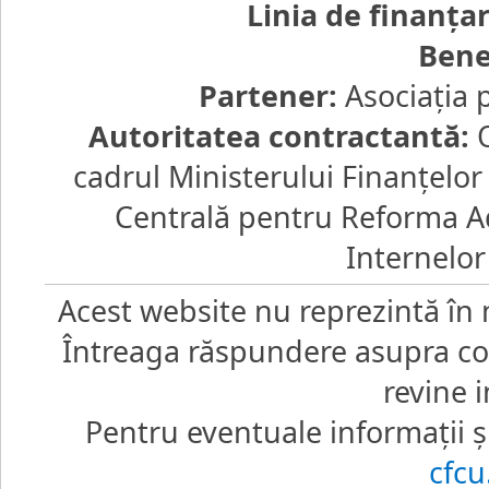
Linia de finanţa
Bene
Partener:
Asociaţia 
Autoritatea contractantă:
O
cadrul Ministerului Finanţelo
Centrală pentru Reforma Ad
Internelor
Acest website nu reprezintă în 
Întreaga răspundere asupra core
revine i
Pentru eventuale informaţii şi
cfc