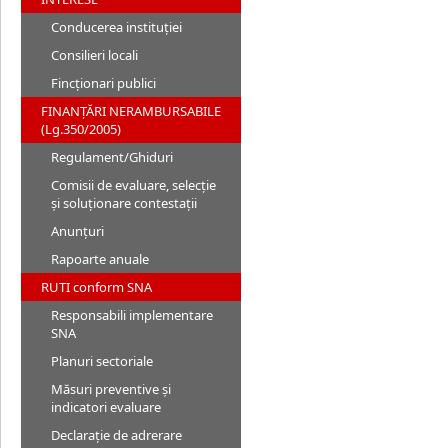
Conducerea instituției
Consilieri locali
Fincționari publici
FINANȚĂRI NERAMBURSABILE
(Lg.350/2005)
Regulament/Ghiduri
Comisii de evaluare, selecție
și soluționare contestații
Anunțuri
Rapoarte anuale
RUTI conform SNA
Responsabili implementare
SNA
Planuri sectoriale
Măsuri preventive și
indicatori evaluare
Declarație de adrerare