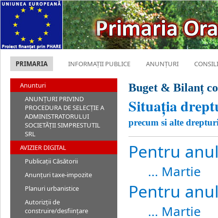
PRIMARIA
INFORMAȚII PUBLICE
ANUNȚURI
CONSIL
Anunturi
Buget & Bilanț co
ANUNȚURI PRIVIND
Situația dreptu
PROCEDURA DE SELECȚIE A
ADMINISTRATORULUI
precum si alte dreptur
SOCIETĂȚII SIMPRESTUTIL
SRL
Pentru anu
AVIZIER DIGITAL
Publicații Căsătorii
... Martie
Anunțuri taxe-impozite
Pentru anu
Planuri urbanistice
Autorizții de
... Martie
construire/desființare