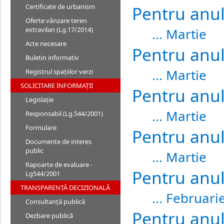
Pentru anu
Certificate de urbanism
Oferte vânzare teren
... Martie
extravilan (Lg.17/2014)
Acte necesare
Pentru anu
Buletin informativ
... Martie
Registrul spațiilor verzi
SOLICITARE INFORMAȚII
Pentru anu
Legislație
... Martie
Responsabil (Lg.544/2001)
Formulare
Pentru anul
Documente de interes
public
... Martie
Rapoarte de evaluare -
Pentru anul
Lg544/2001
TRANSPARENȚĂ DECIZIONALĂ
... Februari
Consultanță publică
Pentru anul
Dezbare publică