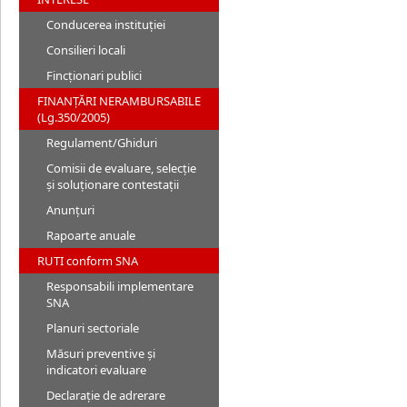
Conducerea instituției
Consilieri locali
Fincționari publici
FINANȚĂRI NERAMBURSABILE
(Lg.350/2005)
Regulament/Ghiduri
Comisii de evaluare, selecție
și soluționare contestații
Anunțuri
Rapoarte anuale
RUTI conform SNA
Responsabili implementare
SNA
Planuri sectoriale
Măsuri preventive și
indicatori evaluare
Declarație de adrerare