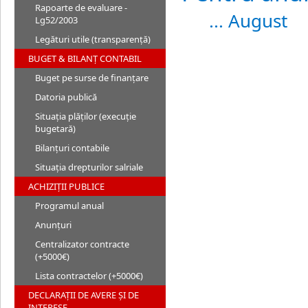
Rapoarte de evaluare -
... August
Lg52/2003
Legături utile (transparență)
BUGET & BILANȚ CONTABIL
Buget pe surse de finanțare
Datoria publică
Situația plăților (execuție
bugetară)
Bilanțuri contabile
Situația drepturilor salriale
ACHIZIȚII PUBLICE
Programul anual
Anunțuri
Centralizator contracte
(+5000€)
Lista contractelor (+5000€)
DECLARAȚII DE AVERE ȘI DE
INTERESE