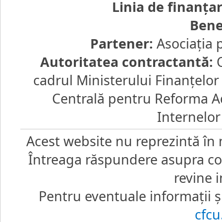
Linia de finanţa
Bene
Partener:
Asociaţia 
Autoritatea contractantă:
O
cadrul Ministerului Finanţelo
Centrală pentru Reforma Ad
Internelor
Acest website nu reprezintă în 
Întreaga răspundere asupra core
revine i
Pentru eventuale informaţii şi
cfc