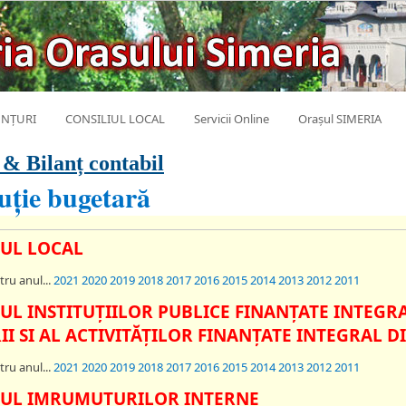
NȚURI
CONSILIUL LOCAL
Servicii Online
Orașul SIMERIA
 & Bilanț contabil
uție bugetară
UL LOCAL
tru anul...
2021
2020
2019
2018
2017
2016
2015
2014
2013
2012
2011
UL INSTITUŢIILOR PUBLICE FINANŢATE INTEGRA
II SI AL ACTIVITĂŢILOR FINANŢATE INTEGRAL D
tru anul...
2021
2020
2019
2018
2017
2016
2015
2014
2013
2012
2011
UL IMRUMUTURILOR INTERNE