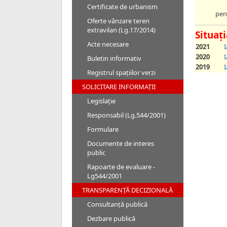
Certificate de urbanism
pen
Oferte vânzare teren
extravilan (Lg.17/2014)
Situaț
Acte necesare
2021
2020
Buletin informativ
2019
Registrul spațiilor verzi
SOLICITARE INFORMAȚII
Legislație
Responsabil (Lg.544/2001)
Formulare
Documente de interes
public
Rapoarte de evaluare -
Lg544/2001
TRANSPARENȚĂ DECIZIONALĂ
Consultanță publică
Dezbare publică