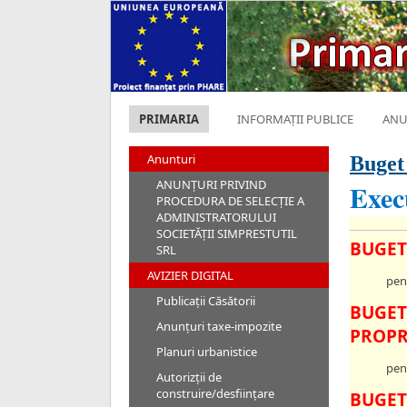
PRIMARIA
INFORMAȚII PUBLICE
ANU
Anunturi
Buget
ANUNȚURI PRIVIND
Exec
PROCEDURA DE SELECȚIE A
ADMINISTRATORULUI
SOCIETĂȚII SIMPRESTUTIL
BUGET
SRL
AVIZIER DIGITAL
pen
Publicații Căsătorii
BUGET
Anunțuri taxe-impozite
PROPR
Planuri urbanistice
pen
Autorizții de
construire/desființare
BUGET