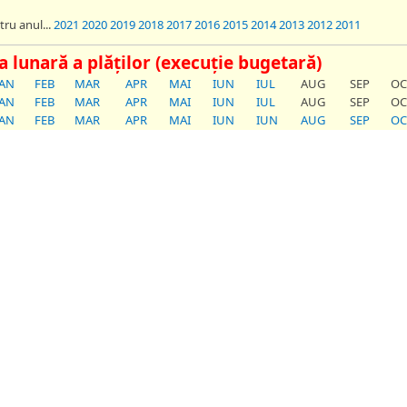
tru anul...
2021
2020
2019
2018
2017
2016
2015
2014
2013
2012
2011
ia lunară a plăților (execuție bugetară)
IAN
FEB
MAR
APR
MAI
IUN
IUL
AUG
SEP
OC
IAN
FEB
MAR
APR
MAI
IUN
IUL
AUG
SEP
OC
IAN
FEB
MAR
APR
MAI
IUN
IUN
AUG
SEP
OC