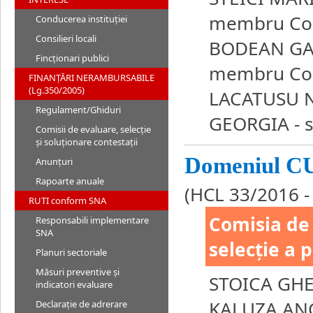
membru Cons
Conducerea instituției
Consilieri locali
BODEAN GA
Fincționari publici
membru Cons
FINANȚĂRI NERAMBURSABILE
(Lg.350/2005)
LACATUSU 
Regulament/Ghiduri
GEORGIA - s
Comisii de evaluare, selecție
și soluționare contestații
Domeniul 
Anunțuri
Rapoarte anuale
(HCL 33/2016 -
RUTI conform SNA
Comisia de 
Responsabili implementare
SNA
selecție a 
Planuri sectoriale
Măsuri preventive și
STOICA GH
indicatori evaluare
KALUZA AN
Declarație de adrerare