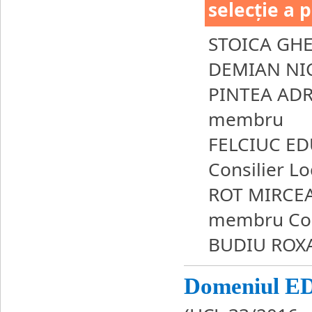
selecție a 
STOICA GH
DEMIAN NI
PINTEA ADR
membru
FELCIUC E
Consilier Lo
ROT MIRCEA
membru Cons
BUDIU ROXA
Domeniul 