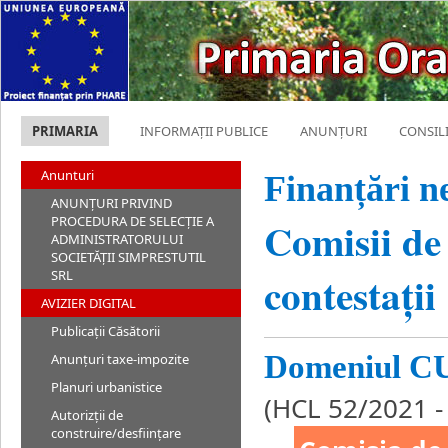
PRIMARIA
INFORMAȚII PUBLICE
ANUNȚURI
CONSIL
Anunturi
Finanțări n
ANUNȚURI PRIVIND
PROCEDURA DE SELECȚIE A
Comisii de 
ADMINISTRATORULUI
SOCIETĂȚII SIMPRESTUTIL
SRL
contestații
AVIZIER DIGITAL
Publicații Căsătorii
Domeniul 
Anunțuri taxe-impozite
Planuri urbanistice
(HCL 52/2021 -
Autorizții de
construire/desființare