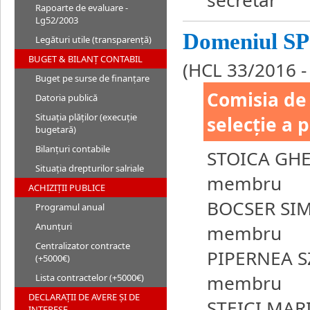
Rapoarte de evaluare -
Lg52/2003
Domeniul S
Legături utile (transparență)
BUGET & BILANȚ CONTABIL
(HCL 33/2016 -
Buget pe surse de finanțare
Comisia de 
Datoria publică
Situația plăților (execuție
selecție a 
bugetară)
Bilanțuri contabile
STOICA GH
Situația drepturilor salriale
membru
ACHIZIȚII PUBLICE
BOCSER SI
Programul anual
Anunțuri
membru
Centralizator contracte
PIPERNEA S
(+5000€)
membru
Lista contractelor (+5000€)
DECLARAȚII DE AVERE ȘI DE
STEICI MARI
INTERESE