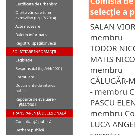
Comisia de 
Certificate de urbanism
selecție a 
Oferte vânzare teren
extravilan (Lg.17/2014)
SALAN VIOR
Acte necesare
membru
Buletin informativ
Registrul spațiilor verzi
TODOR NIC
SOLICITARE INFORMAȚII
MATIS NICO
Legislație
membru
Responsabil (Lg.544/2001)
Formulare
CĂLUGĂR-M
Documente de interes
- membru Co
public
Rapoarte de evaluare -
PASCU ELEN
Lg544/2001
membru Cons
TRANSPARENȚĂ DECIZIONALĂ
LUCA ANGEL
Consultanță publică
Dezbare publică
secretar