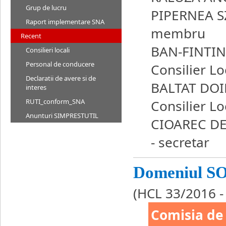
Grup de lucru
PIPERNEA S
Raport implementare SNA
membru
Recent
BAN-FINTIN
Consilieri locali
Personal de conducere
Consilier Lo
Declaratii de avere si de
BALTAT DOI
interes
Consilier Lo
RUTI_conform_SNA
Anunturi SIMPRESTUTIL
CIOAREC D
- secretar
Domeniul S
(HCL 33/2016 -
Comisia de 