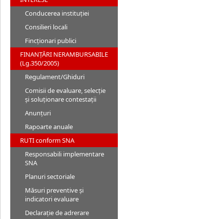
Conducerea instituției
Consilieri locali
Fincționari publici
FINANȚĂRI NERAMBURSABILE
(Lg.350/2005)
Regulament/Ghiduri
Comisii de evaluare, selecție
și soluționare contestații
Anunțuri
Rapoarte anuale
RUTI conform SNA
Responsabili implementare
SNA
Planuri sectoriale
Măsuri preventive și
indicatori evaluare
Declarație de adrerare