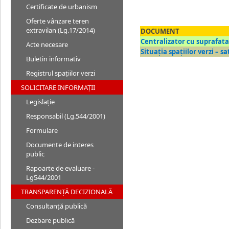
Certificate de urbanism
Oferte vânzare teren
extravilan (Lg.17/2014)
DOCUMENT
Centralizator cu suprafata
Acte necesare
Situaţia spaţiilor verzi – 
Buletin informativ
Registrul spațiilor verzi
SOLICITARE INFORMAȚII
Legislație
Responsabil (Lg.544/2001)
Formulare
Documente de interes
public
Rapoarte de evaluare -
Lg544/2001
TRANSPARENȚĂ DECIZIONALĂ
Consultanță publică
Dezbare publică