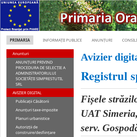
PRIMARIA
INFORMAȚII PUBLICE
ANUNȚURI
CONSIL
Anunturi
Avizier digit
ANUNȚURI PRIVIND
PROCEDURA DE SELECȚIE A
Registrul s
ADMINISTRATORULUI
SOCIETĂȚII SIMPRESTUTIL
SRL
AVIZIER DIGITAL
Fișele străzil
Publicații Căsătorii
Anunțuri taxe-impozite
UAT Simeria,
Planuri urbanistice
serv. Gospodă
Autorizții de
construire/desființare