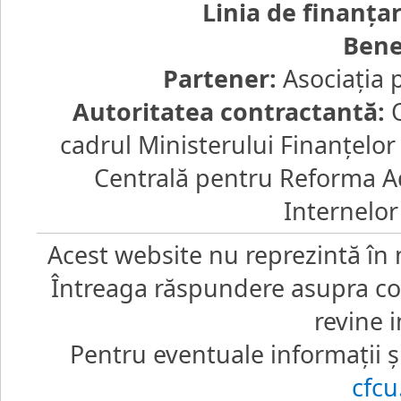
Linia de finanţa
Bene
Partener:
Asociaţia 
Autoritatea contractantă:
O
cadrul Ministerului Finanţelo
Centrală pentru Reforma Ad
Internelor
Acest website nu reprezintă în 
Întreaga răspundere asupra core
revine i
Pentru eventuale informaţii şi
cfc