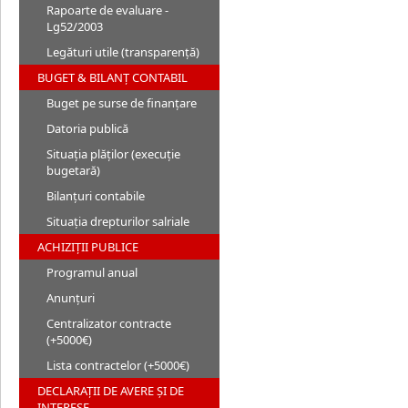
Rapoarte de evaluare -
Lg52/2003
Legături utile (transparență)
BUGET & BILANȚ CONTABIL
Buget pe surse de finanțare
Datoria publică
Situația plăților (execuție
bugetară)
Bilanțuri contabile
Situația drepturilor salriale
ACHIZIȚII PUBLICE
Programul anual
Anunțuri
Centralizator contracte
(+5000€)
Lista contractelor (+5000€)
DECLARAȚII DE AVERE ȘI DE
INTERESE