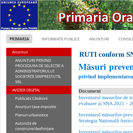
PRIMARIA
INFORMAȚII PUBLICE
ANUNȚURI
CONSIL
Anunturi
RUTI conform S
ANUNȚURI PRIVIND
Măsuri prevent
PROCEDURA DE SELECȚIE A
ADMINISTRATORULUI
privind implementare
SOCIETĂȚII SIMPRESTUTIL
SRL
AVIZIER DIGITAL
Document
Inventarul masurilor de tr
Publicații Căsătorii
evaluare ai SNA 2021 – 
Anunțuri taxe-impozite
Inventarul măsurilor preve
Planuri urbanistice
Strategia Națională Anti
Autorizții de
construire/desființare
Inventarul măsurilor preve