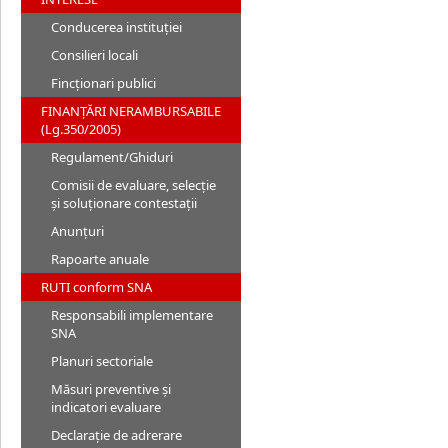
Conducerea instituției
Consilieri locali
Fincționari publici
FINANȚĂRI NERAMBURSABILE
(Lg.350/2005)
Regulament/Ghiduri
Comisii de evaluare, selecție
și soluționare contestații
Anunțuri
Rapoarte anuale
RUTI conform SNA
Responsabili implementare
SNA
Planuri sectoriale
Măsuri preventive și
indicatori evaluare
Declarație de adrerare