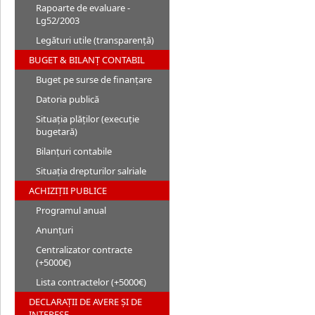
Rapoarte de evaluare -
Lg52/2003
Legături utile (transparență)
BUGET & BILANȚ CONTABIL
Buget pe surse de finanțare
Datoria publică
Situația plăților (execuție
bugetară)
Bilanțuri contabile
Situația drepturilor salriale
ACHIZIȚII PUBLICE
Programul anual
Anunțuri
Centralizator contracte
(+5000€)
Lista contractelor (+5000€)
DECLARAȚII DE AVERE ȘI DE
INTERESE