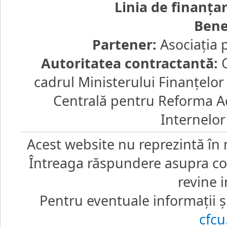
Linia de finanţa
Bene
Partener:
Asociaţia 
Autoritatea contractantă:
O
cadrul Ministerului Finanţelo
Centrală pentru Reforma Ad
Internelor
Acest website nu reprezintă în 
Întreaga răspundere asupra core
revine i
Pentru eventuale informaţii şi
cfc