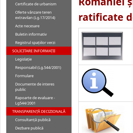
României ş
Certificate de urbanism
Oferte vânzare teren
ratificate
extravilan (Lg.17/2014)
Acte necesare
Buletin informativ
Registrul spațiilor verzi
SOLICITARE INFORMAȚII
Legislație
Responsabil (Lg.544/2001)
Formulare
Documente de interes
public
Rapoarte de evaluare -
Lg544/2001
TRANSPARENȚĂ DECIZIONALĂ
Consultanță publică
Dezbare publică