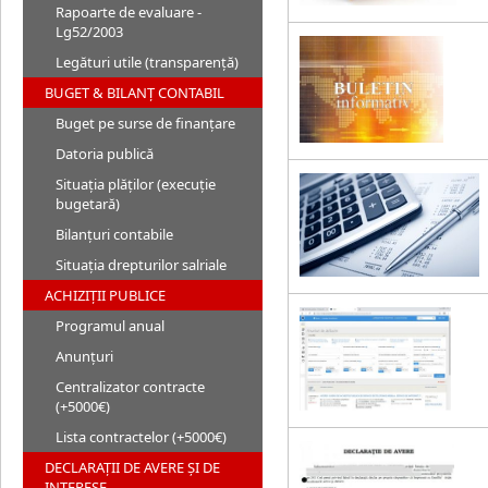
Rapoarte de evaluare -
Lg52/2003
Legături utile (transparență)
BUGET & BILANȚ CONTABIL
Buget pe surse de finanțare
Datoria publică
Situația plăților (execuție
bugetară)
Bilanțuri contabile
Situația drepturilor salriale
ACHIZIȚII PUBLICE
Programul anual
Anunțuri
Centralizator contracte
(+5000€)
Lista contractelor (+5000€)
DECLARAȚII DE AVERE ȘI DE
INTERESE