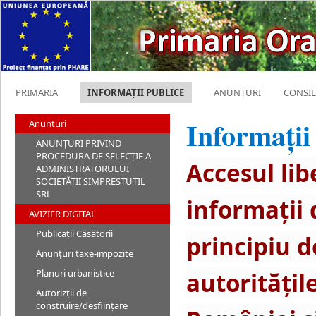
PRIMARIA
INFORMAȚII PUBLICE
ANUNȚURI
CONSIL
Informații
Anunturi
ANUNȚURI PRIVIND
PROCEDURA DE SELECȚIE A
Accesul lib
ADMINISTRATORULUI
SOCIETĂȚII SIMPRESTUTIL
SRL
informaţii 
AVIZIER DIGITAL
Publicații Căsătorii
principiu d
Anunțuri taxe-impozite
Planuri urbanistice
autorităţil
Autorizții de
construire/desființare