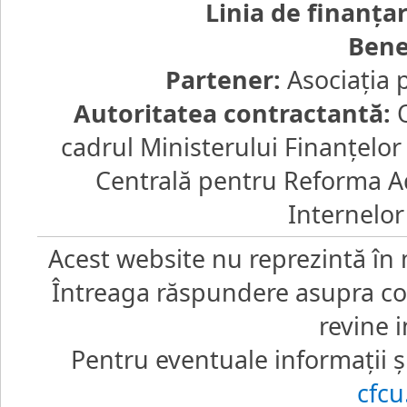
Linia de finanţa
Bene
Partener:
Asociaţia 
Autoritatea contractantă:
O
cadrul Ministerului Finanţelo
Centrală pentru Reforma Ad
Internelor
Acest website nu reprezintă în 
Întreaga răspundere asupra core
revine i
Pentru eventuale informaţii şi
cfc