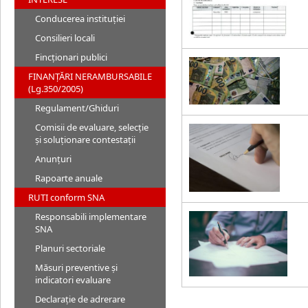
Conducerea instituției
Consilieri locali
Fincționari publici
FINANȚĂRI NERAMBURSABILE
(Lg.350/2005)
Regulament/Ghiduri
Comisii de evaluare, selecție
și soluționare contestații
Anunțuri
Rapoarte anuale
RUTI conform SNA
Responsabili implementare
SNA
Planuri sectoriale
Măsuri preventive și
indicatori evaluare
Declarație de adrerare